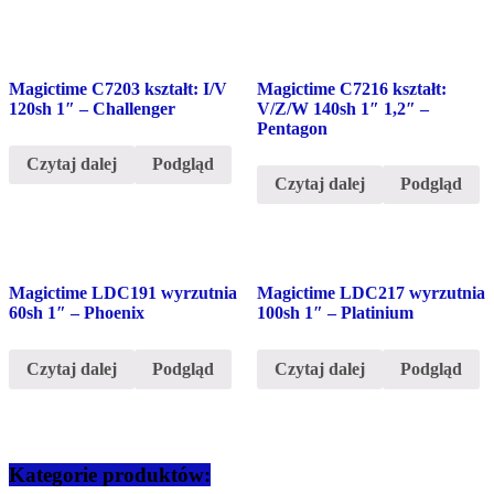
Magictime C7203 kształt: I/V
Magictime C7216 kształt:
120sh 1″ – Challenger
V/Z/W 140sh 1″ 1,2″ –
Pentagon
Czytaj dalej
Podgląd
Czytaj dalej
Podgląd
Magictime LDC191 wyrzutnia
Magictime LDC217 wyrzutnia
60sh 1″ – Phoenix
100sh 1″ – Platinium
Czytaj dalej
Podgląd
Czytaj dalej
Podgląd
Kategorie produktów: