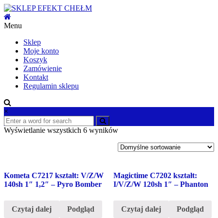
Skip
to
content
Menu
SKLEP
EFEKT
Sklep
CHEŁM
Moje konto
Koszyk
Hurtownia
Zamówienie
fajerwerków,
Kontakt
pokazy
Regulamin sklepu
pirotechniczne
×
Wyświetlanie wszystkich 6 wyników
Kometa C7217 kształt: V/Z/W
Magictime C7202 kształt:
140sh 1″ 1,2″ – Pyro Bomber
I/V/Z/W 120sh 1″ – Phanton
Czytaj dalej
Podgląd
Czytaj dalej
Podgląd