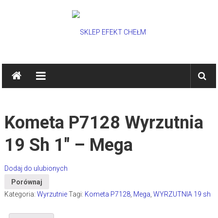
Skip
to
content
SKLEP
EFEKT
CHEŁM
Kometa P7128 Wyrzutnia
Hurtownia
fajerwerków,
19 Sh 1″ – Mega
pokazy
pirotechniczne
Dodaj do ulubionych
Porównaj
Kategoria:
Wyrzutnie
Tagi:
Kometa P7128
,
Mega
,
WYRZUTNIA 19 sh