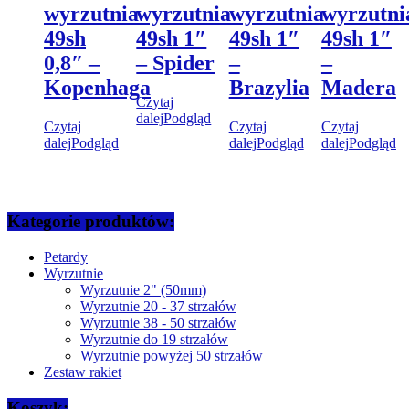
wyrzutnia
wyrzutnia
wyrzutnia
wyrzutni
49sh
49sh 1″
49sh 1″
49sh 1″
0,8″ –
– Spider
–
–
Kopenhaga
Brazylia
Madera
Czytaj
dalej
Podgląd
Czytaj
Czytaj
Czytaj
dalej
Podgląd
dalej
Podgląd
dalej
Podgląd
Kategorie produktów:
Petardy
Wyrzutnie
Wyrzutnie 2" (50mm)
Wyrzutnie 20 - 37 strzałów
Wyrzutnie 38 - 50 strzałów
Wyrzutnie do 19 strzałów
Wyrzutnie powyżej 50 strzałów
Zestaw rakiet
Koszyk: