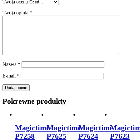
Twoja ocena
Twoja opinia
*
Nazwa
*
E-mail
*
Pokrewne produkty
Magictime
Magictime
Magictime
Magicti
P7258
P7625
P7624
P7623