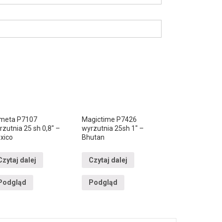
meta P7107
Magictime P7426
zutnia 25 sh 0,8″ –
wyrzutnia 25sh 1″ –
xico
Bhutan
Czytaj dalej
Czytaj dalej
Podgląd
Podgląd