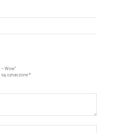
1″ – Wow”
 są oznaczone
*