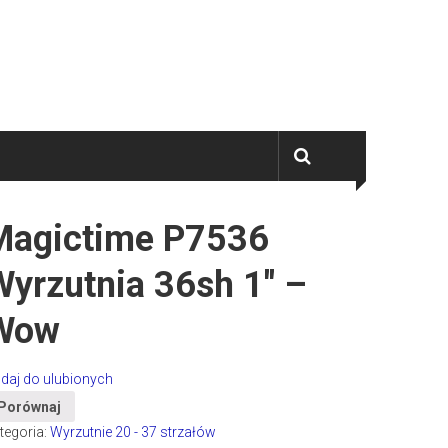
Magictime P7536
yrzutnia 36sh 1″ –
Wow
daj do ulubionych
Porównaj
tegoria:
Wyrzutnie 20 - 37 strzałów