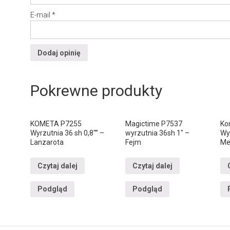
E-mail
*
Pokrewne produkty
KOMETA P7255
Magictime P7537
Ko
Wyrzutnia 36 sh 0,8″” –
wyrzutnia 36sh 1″ –
Wyr
Lanzarota
Fejm
Me
Czytaj dalej
Czytaj dalej
Podgląd
Podgląd