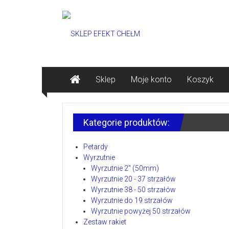
Skip
SKLEP
to
content
EFEKT
CHEŁM
Hurtownia
Sklep
Moje konto
Koszyk
fajerwerków,
pokazy
pirotechniczne
Kategorie produktów:
Petardy
Wyrzutnie
Wyrzutnie 2" (50mm)
Wyrzutnie 20 - 37 strzałów
Wyrzutnie 38 - 50 strzałów
Wyrzutnie do 19 strzałów
Wyrzutnie powyżej 50 strzałów
Zestaw rakiet